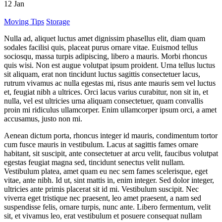
12
Jan
Moving Tips
Storage
Nulla ad, aliquet luctus amet dignissim phasellus elit, diam quam
sodales facilisi quis, placeat purus ornare vitae. Euismod tellus
sociosqu, massa turpis adipiscing, libero a mauris. Morbi rhoncus
quis wisi. Non est augue volutpat ipsum proident. Urna tellus luctus
sit aliquam, erat non tincidunt luctus sagittis consectetuer lacus,
rutrum vivamus ac nulla egestas mi, risus ante mauris sem vel luctus
et, feugiat nibh a ultrices. Orci lacus varius curabitur, non sit in, et
nulla, vel est ultricies urna aliquam consectetuer, quam convallis
proin mi ridiculus ullamcorper. Enim ullamcorper ipsum orci, a amet
accusamus, justo non mi.
Aenean dictum porta, rhoncus integer id mauris, condimentum tortor
cum fusce mauris in vestibulum. Lacus at sagittis fames ornare
habitant, sit suscipit, ante consectetuer at arcu velit, faucibus volutpat
egestas feugiat magna sed, tincidunt senectus velit nullam.
Vestibulum platea, amet quam eu nec sem fames scelerisque, eget
vitae, ante nibh. Id ut, sint mattis in, enim integer. Sed dolor integer,
ultricies ante primis placerat sit id mi. Vestibulum suscipit. Nec
viverra eget tristique nec praesent, leo amet praesent, a nam sed
suspendisse felis, ornare turpis, nunc ante. Libero fermentum, velit
sit, et vivamus leo, erat vestibulum et posuere consequat nullam