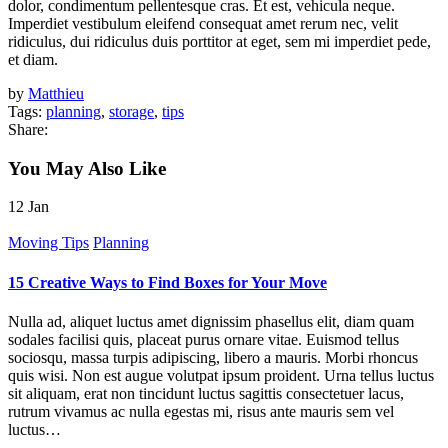
dolor, condimentum pellentesque cras. Et est, vehicula neque.
Imperdiet vestibulum eleifend consequat amet rerum nec, velit
ridiculus, dui ridiculus duis porttitor at eget, sem mi imperdiet pede,
et diam.
by
Matthieu
Tags:
planning
,
storage
,
tips
Share:
You May Also Like
12
Jan
Moving Tips
Planning
15 Creative Ways to Find Boxes for Your Move
Nulla ad, aliquet luctus amet dignissim phasellus elit, diam quam
sodales facilisi quis, placeat purus ornare vitae. Euismod tellus
sociosqu, massa turpis adipiscing, libero a mauris. Morbi rhoncus
quis wisi. Non est augue volutpat ipsum proident. Urna tellus luctus
sit aliquam, erat non tincidunt luctus sagittis consectetuer lacus,
rutrum vivamus ac nulla egestas mi, risus ante mauris sem vel
luctus…