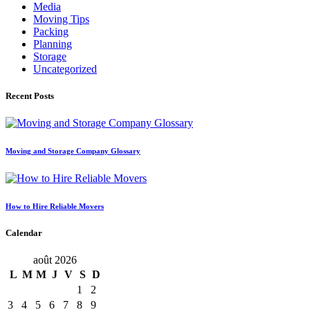
Media
Moving Tips
Packing
Planning
Storage
Uncategorized
Recent Posts
Moving and Storage Company Glossary
How to Hire Reliable Movers
Calendar
août 2026
L
M
M
J
V
S
D
1
2
3
4
5
6
7
8
9