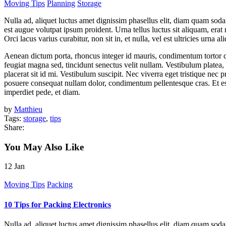
Moving Tips
Planning
Storage
Nulla ad, aliquet luctus amet dignissim phasellus elit, diam quam sodal
est augue volutpat ipsum proident. Urna tellus luctus sit aliquam, erat 
Orci lacus varius curabitur, non sit in, et nulla, vel est ultricies ur
Aenean dictum porta, rhoncus integer id mauris, condimentum tortor cum 
feugiat magna sed, tincidunt senectus velit nullam. Vestibulum platea, a
placerat sit id mi. Vestibulum suscipit. Nec viverra eget tristique nec 
posuere consequat nullam dolor, condimentum pellentesque cras. Et est,
imperdiet pede, et diam.
by
Matthieu
Tags:
storage
,
tips
Share:
You May Also Like
12
Jan
Moving Tips
Packing
10 Tips for Packing Electronics
Nulla ad, aliquet luctus amet dignissim phasellus elit, diam quam sodal