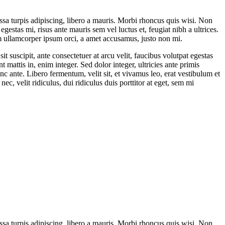
assa turpis adipiscing, libero a mauris. Morbi rhoncus quis wisi. Non
egestas mi, risus ante mauris sem vel luctus et, feugiat nibh a ultrices.
nim ullamcorper ipsum orci, a amet accusamus, justo non mi.
 suscipit, ante consectetuer at arcu velit, faucibus volutpat egestas
 mattis in, enim integer. Sed dolor integer, ultricies ante primis
unc ante. Libero fermentum, velit sit, et vivamus leo, erat vestibulum et
 velit ridiculus, dui ridiculus duis porttitor at eget, sem mi
assa turpis adipiscing, libero a mauris. Morbi rhoncus quis wisi. Non