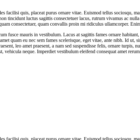
es facilisi quis, placeat purus ornare vitae. Euismod tellus sociosqu, m
non tincidunt luctus sagittis consectetuer lacus, rutrum vivamus ac nulla 
na aliquam consectetuer, quam convallis proin mi ridiculus ullamcorper. E
fusce mauris in vestibulum. Lacus at sagittis fames ornare habitant, sit
met quam eu nec sem fames scelerisque, eget vitae, ante nibh. Id ut, sint
praesent, leo amet praesent, a nam sed suspendisse felis, ornare turpis, n
 vehicula neque. Imperdiet vestibulum eleifend consequat amet rerum nec,
es facilisi quis, placeat purus ornare vitae. Euismod tellus sociosqu, m