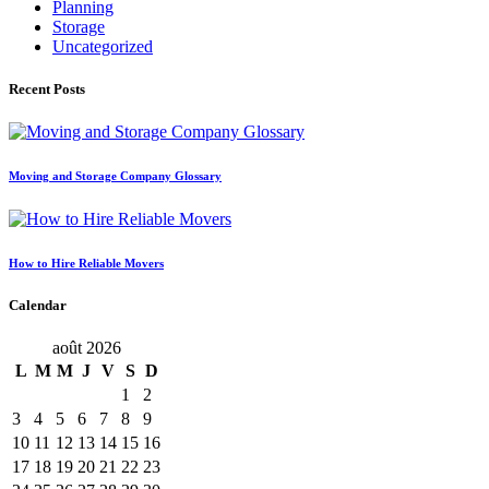
Planning
Storage
Uncategorized
Recent Posts
Moving and Storage Company Glossary
How to Hire Reliable Movers
Calendar
août 2026
L
M
M
J
V
S
D
1
2
3
4
5
6
7
8
9
10
11
12
13
14
15
16
17
18
19
20
21
22
23