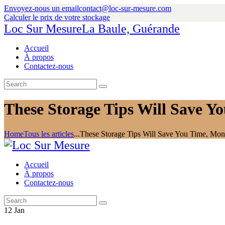
Envoyez-nous un email
contact@loc-sur-mesure.com
Calculer le prix de votre stockage
Loc Sur Mesure
La Baule, Guérande
Accueil
À propos
Contactez-nous
These Storage Tips Will Save Y
Home
Tous les articles
...
These Storage Tips Will Save You Time, Mone
Accueil
À propos
Contactez-nous
12
Jan